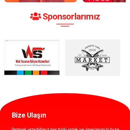
Sponsorlarımız
Bize Ulaşın
İletmek istediğiniz her türlü istek ve önerilerinizi bize