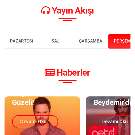
Yayın Akışı
PAZARTESI
SALI
ÇARŞAMBA
PERŞEMB
Haberler
Özgün'ün En
Ufuk
Güzeli!
Beydemir'de
Devamı Oku...
Devamı Oku...