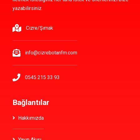
yazabilirsiniz.
Cizre/Şırnak
info@cizrebotanfm.com
0545 215 33 93
Bağlantılar
Hakkımızda
Yayın Akışı