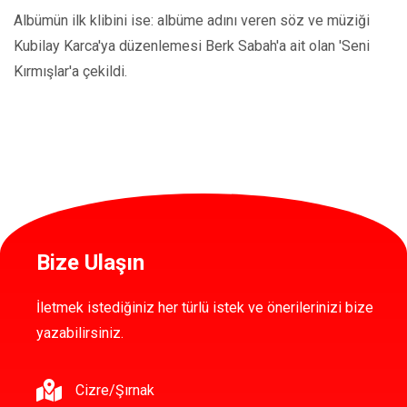
Albümün ilk klibini ise: albüme adını veren söz ve müziği
Kubilay Karca'ya düzenlemesi Berk Sabah'a ait olan 'Seni
Kırmışlar'a çekildi.
Bize Ulaşın
İletmek istediğiniz her türlü istek ve önerilerinizi bize
yazabilirsiniz.
Cizre/Şırnak