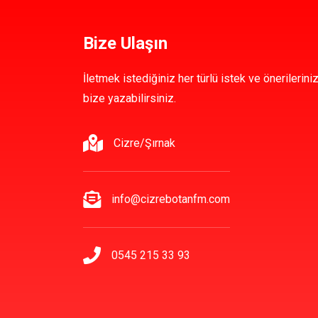
Bize Ulaşın
İletmek istediğiniz her türlü istek ve önerileriniz
bize yazabilirsiniz.
Cizre/Şırnak
info@cizrebotanfm.com
0545 215 33 93