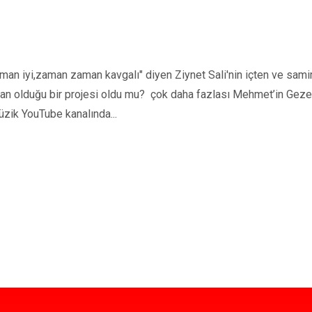
n iyi,zaman zaman kavgalı" diyen Ziynet Sali'nin içten ve samimi
man olduğu bir projesi oldu mu? çok daha fazlası Mehmet’in Gez
üzik YouTube kanalında...