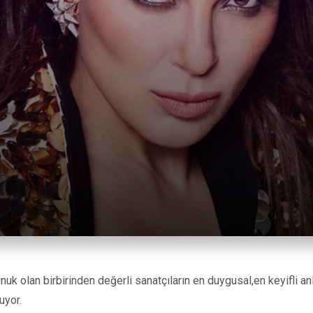
 olan birbirinden değerli sanatçıların en duygusal,en keyifli anl
uyor.