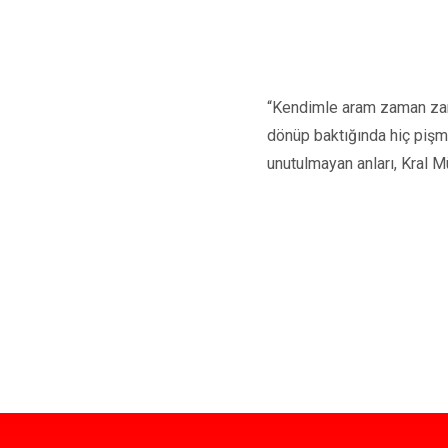
“Kendimle aram zaman zama
dönüp baktığında hiç piş
unutulmayan anları, Kral M