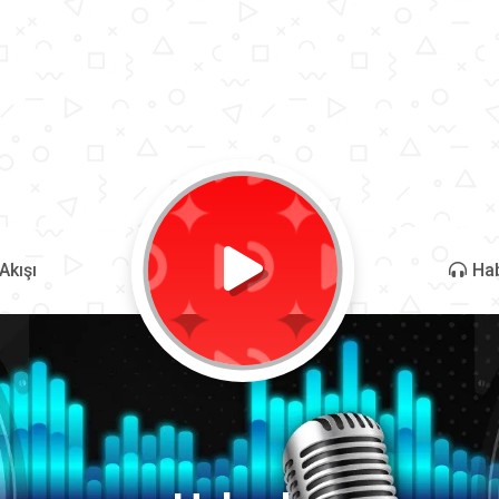
Akışı
Hab