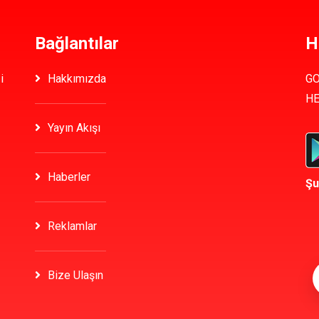
Bağlantılar
H
i
Hakkımızda
GO
HE
Yayın Akışı
Haberler
Şu
Reklamlar
Bize Ulaşın