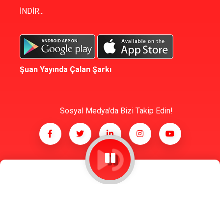
İNDİR...
Şuan Yayında Çalan Şarkı
Sosyal Medya'da Bizi Takip Edin!
© Copyright -
2026