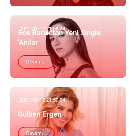
2021-01-12 21:58:24
Ece Barak'tan Yeni Single
'Anılar'
Devamı...
2021-01-12 21:59:04
Gülben Ergen
Devamı...