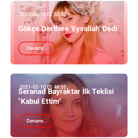
2021-02-10 01:53:05
Gökçe Dertlere 'Eyvallah' Dedi
Devamı...
2021-02-10 01:48:55
Seranad Bayraktar İlk Teklisi
"Kabul Ettim"
Devamı...